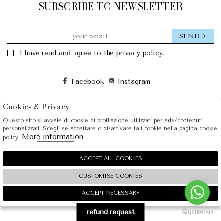
SUBSCRIBE TO NEWSLETTER
SEND
I have read and agree to the privacy policy.
Facebook
Instagram
Cookies & Privacy
SOLE S.R.L.
Questo sito si avvale di cookie di profilazione utilizzati per ads/contenuti
SHOPPING
personalizzati. Scegli se accettare o disattivare tali cookie nella pagina cookie
More information
policy.
EXTRA
ACCEPT ALL COOKIES
CUSTOMISE COOKIES
2026 SOLE S.R.L. - P.iva : 07456781215 Powered by
Atelier
società
gruppo Zucchetti
ACCEPT NECESSARY
🍪
refund request