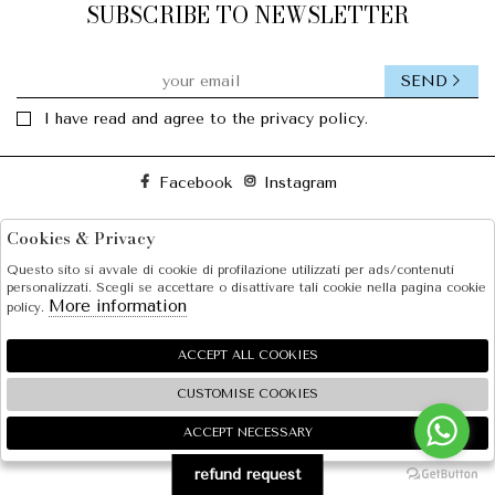
SUBSCRIBE TO NEWSLETTER
SEND
I have read and agree to the privacy policy.
Facebook
Instagram
Cookies & Privacy
SOLE S.R.L.
Questo sito si avvale di cookie di profilazione utilizzati per ads/contenuti
SHOPPING
personalizzati. Scegli se accettare o disattivare tali cookie nella pagina cookie
More information
policy.
EXTRA
ACCEPT ALL COOKIES
CUSTOMISE COOKIES
2026 SOLE S.R.L. - P.iva : 07456781215 Powered by
Atelier
società
gruppo Zucchetti
ACCEPT NECESSARY
🍪
refund request