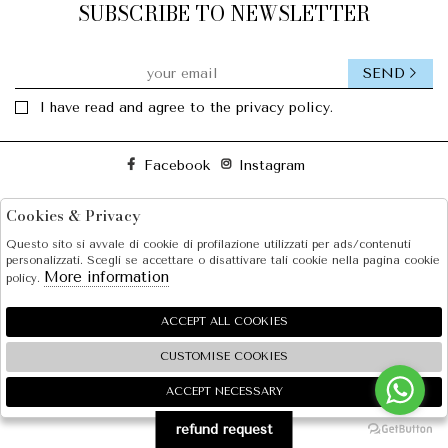
SUBSCRIBE TO NEWSLETTER
SEND
I have read and agree to the privacy policy.
Facebook
Instagram
Cookies & Privacy
SOLE S.R.L.
Questo sito si avvale di cookie di profilazione utilizzati per ads/contenuti
SHOPPING
personalizzati. Scegli se accettare o disattivare tali cookie nella pagina cookie
More information
policy.
EXTRA
ACCEPT ALL COOKIES
CUSTOMISE COOKIES
2026 SOLE S.R.L. - P.iva : 07456781215 Powered by
Atelier
società
gruppo Zucchetti
ACCEPT NECESSARY
🍪
refund request