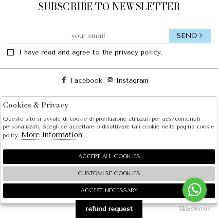
SUBSCRIBE TO NEWSLETTER
SEND
I have read and agree to the privacy policy.
Facebook
Instagram
Cookies & Privacy
SOLE S.R.L.
Questo sito si avvale di cookie di profilazione utilizzati per ads/contenuti
SHOPPING
personalizzati. Scegli se accettare o disattivare tali cookie nella pagina cookie
More information
policy.
EXTRA
ACCEPT ALL COOKIES
CUSTOMISE COOKIES
2026 SOLE S.R.L. - P.iva : 07456781215 Powered by
Atelier
società
gruppo Zucchetti
ACCEPT NECESSARY
🍪
refund request