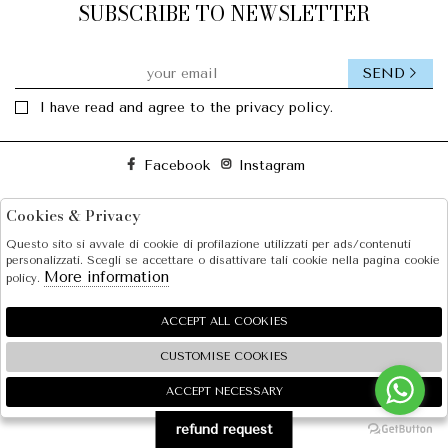
SUBSCRIBE TO NEWSLETTER
SEND
I have read and agree to the privacy policy.
Facebook
Instagram
Cookies & Privacy
SOLE S.R.L.
Questo sito si avvale di cookie di profilazione utilizzati per ads/contenuti
SHOPPING
personalizzati. Scegli se accettare o disattivare tali cookie nella pagina cookie
More information
policy.
EXTRA
ACCEPT ALL COOKIES
CUSTOMISE COOKIES
2026 SOLE S.R.L. - P.iva : 07456781215 Powered by
Atelier
società
gruppo Zucchetti
ACCEPT NECESSARY
🍪
refund request