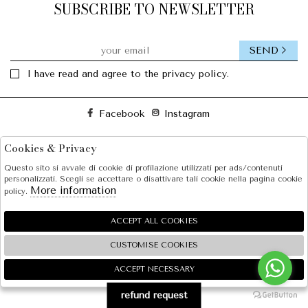
SUBSCRIBE TO NEWSLETTER
SEND
I have read and agree to the privacy policy.
Facebook
Instagram
Cookies & Privacy
SOLE S.R.L.
Questo sito si avvale di cookie di profilazione utilizzati per ads/contenuti
SHOPPING
personalizzati. Scegli se accettare o disattivare tali cookie nella pagina cookie
More information
policy.
EXTRA
ACCEPT ALL COOKIES
CUSTOMISE COOKIES
2026 SOLE S.R.L. - P.iva : 07456781215 Powered by
Atelier
società
gruppo Zucchetti
ACCEPT NECESSARY
🍪
refund request