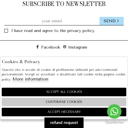
SUBSCRIBE TO NEWSLETTER
SEND
I have read and agree to the privacy policy.
Facebook
Instagram
Cookies & Privacy
SOLE S.R.L.
Questo sito si avvale di cookie di profilazione utilizzati per ads/contenuti
SHOPPING
personalizzati. Scegli se accettare o disattivare tali cookie nella pagina cookie
More information
policy.
EXTRA
ACCEPT ALL COOKIES
CUSTOMISE COOKIES
2026 SOLE S.R.L. - P.iva : 07456781215 Powered by
Atelier
società
gruppo Zucchetti
ACCEPT NECESSARY
🍪
refund request