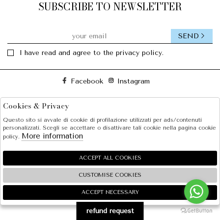
SUBSCRIBE TO NEWSLETTER
SEND
I have read and agree to the privacy policy.
Facebook
Instagram
Cookies & Privacy
SOLE S.R.L.
Questo sito si avvale di cookie di profilazione utilizzati per ads/contenuti
SHOPPING
personalizzati. Scegli se accettare o disattivare tali cookie nella pagina cookie
More information
policy.
EXTRA
ACCEPT ALL COOKIES
CUSTOMISE COOKIES
2026 SOLE S.R.L. - P.iva : 07456781215 Powered by
Atelier
società
gruppo Zucchetti
ACCEPT NECESSARY
🍪
refund request