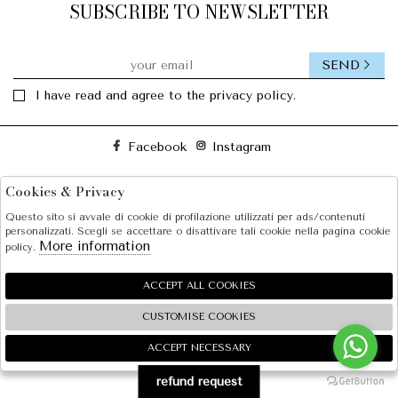
SUBSCRIBE TO NEWSLETTER
SEND
I have read and agree to the privacy policy.
Facebook
Instagram
Cookies & Privacy
SOLE S.R.L.
Questo sito si avvale di cookie di profilazione utilizzati per ads/contenuti
SHOPPING
personalizzati. Scegli se accettare o disattivare tali cookie nella pagina cookie
More information
policy.
EXTRA
ACCEPT ALL COOKIES
CUSTOMISE COOKIES
2026 SOLE S.R.L. - P.iva : 07456781215 Powered by
Atelier
società
gruppo Zucchetti
ACCEPT NECESSARY
🍪
refund request