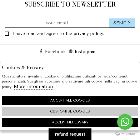
SUBSCRIBE TO NEWSLETTER
SEND
I have read and agree to the privacy policy.
Facebook
Instagram
Cookies & Privacy
SOLE S.R.L.
Questo sito si avvale di cookie di profilazione utilizzati per ads/contenuti
SHOPPING
personalizzati. Scegli se accettare o disattivare tali cookie nella pagina cookie
More information
policy.
EXTRA
ACCEPT ALL COOKIES
CUSTOMISE COOKIES
2026 SOLE S.R.L. - P.iva : 07456781215 Powered by
Atelier
società
gruppo Zucchetti
ACCEPT NECESSARY
🍪
refund request