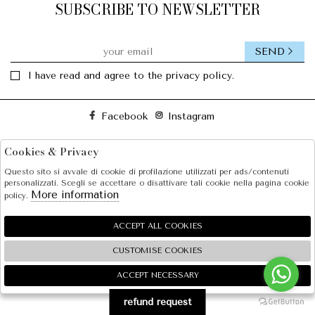
SUBSCRIBE TO NEWSLETTER
SEND
I have read and agree to the privacy policy.
Facebook
Instagram
Cookies & Privacy
SOLE S.R.L.
Questo sito si avvale di cookie di profilazione utilizzati per ads/contenuti
SHOPPING
personalizzati. Scegli se accettare o disattivare tali cookie nella pagina cookie
More information
policy.
EXTRA
ACCEPT ALL COOKIES
CUSTOMISE COOKIES
2026 SOLE S.R.L. - P.iva : 07456781215 Powered by
Atelier
società
gruppo Zucchetti
ACCEPT NECESSARY
🍪
refund request