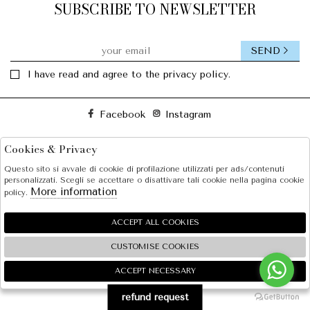
SUBSCRIBE TO NEWSLETTER
SEND
I have read and agree to the privacy policy.
Facebook
Instagram
Cookies & Privacy
SOLE S.R.L.
Questo sito si avvale di cookie di profilazione utilizzati per ads/contenuti
SHOPPING
personalizzati. Scegli se accettare o disattivare tali cookie nella pagina cookie
More information
policy.
EXTRA
ACCEPT ALL COOKIES
CUSTOMISE COOKIES
2026 SOLE S.R.L. - P.iva : 07456781215 Powered by
Atelier
società
gruppo Zucchetti
ACCEPT NECESSARY
🍪
refund request